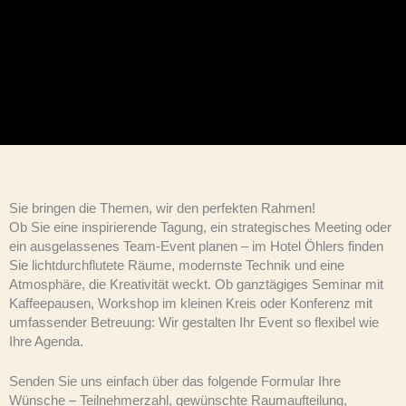
Sie bringen die Themen, wir den perfekten Rahmen!
Ob Sie eine inspirierende Tagung, ein strategisches Meeting oder
ein ausgelassenes Team-Event planen – im Hotel Öhlers finden
Sie lichtdurchflutete Räume, modernste Technik und eine
Atmosphäre, die Kreativität weckt. Ob ganztägiges Seminar mit
Kaffeepausen, Workshop im kleinen Kreis oder Konferenz mit
umfassender Betreuung: Wir gestalten Ihr Event so flexibel wie
Ihre Agenda.
Senden Sie uns einfach über das folgende Formular Ihre
Wünsche – Teilnehmerzahl, gewünschte Raumaufteilung,